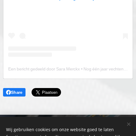
Een bericht gedeeld door Sara Merckx • Nog één jaar vechten. Eén jaar | PID & AD(H)D (@vooraltijdziek)
Share
©2025-2026 | VOORALTIJDZIEK.COM | Alle rechten
Wij gebruiken cookies om onze website goed te laten
voorbehouden