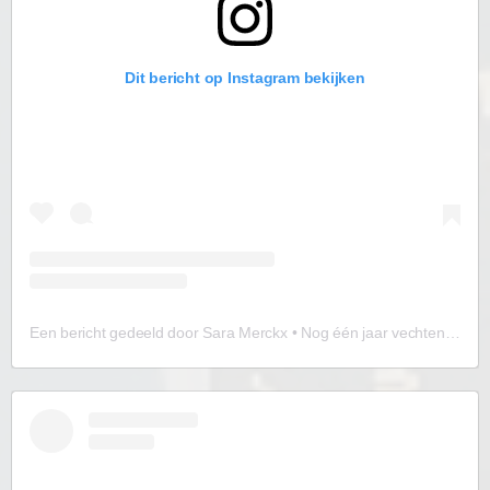
Dit bericht op Instagram bekijken
Een bericht gedeeld door Sara Merckx • Nog één jaar vechten. Eén jaar | PID & AD(H)D (@vooraltijdziek)