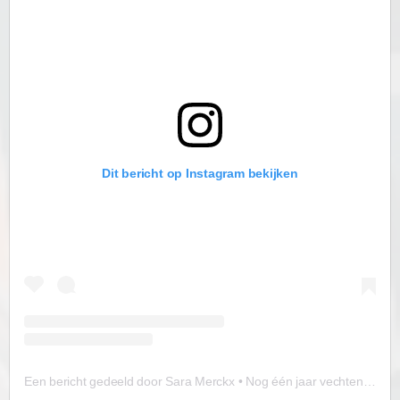
Dit bericht op Instagram bekijken
Een bericht gedeeld door Sara Merckx • Nog één jaar vechten. Eén jaar | PID & AD(H)D (@vooraltijdziek)