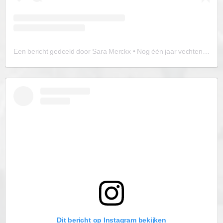
Een bericht gedeeld door Sara Merckx • Nog één jaar vechten. Eén jaar | PID & AD(H)D (@vooraltijdziek)
Dit bericht op Instagram bekijken