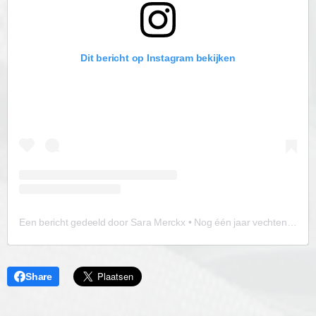
Dit bericht op Instagram bekijken
Een bericht gedeeld door Sara Merckx • Nog één jaar vechten. Eén jaar | PID & AD(H)D (@vooraltijdziek)
Share