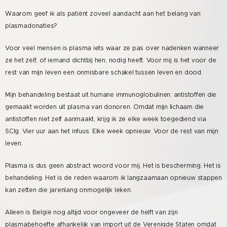
Waarom geef ik als patiënt zoveel aandacht aan het belang van
plasmadonaties?
Voor veel mensen is plasma iets waar ze pas over nadenken wanneer
ze het zelf, of iemand dichtbij hen, nodig heeft. Voor mij is het voor de
rest van mijn leven een onmisbare schakel tussen leven en dood.
Mijn behandeling bestaat uit humane immunoglobulinen: antistoffen die
gemaakt worden uit plasma van donoren. Omdat mijn lichaam die
antistoffen niet zelf aanmaakt, krijg ik ze elke week toegediend via
SCIg. Vier uur aan het infuus. Elke week opnieuw. Voor de rest van mijn
leven.
Plasma is dus geen abstract woord voor mij. Het is bescherming. Het is
behandeling. Het is de reden waarom ik langzaamaan opnieuw stappen
kan zetten die jarenlang onmogelijk leken.
Alleen is België nog altijd voor ongeveer de helft van zijn
plasmabehoefte afhankelijk van import uit de Verenigde Staten omdat