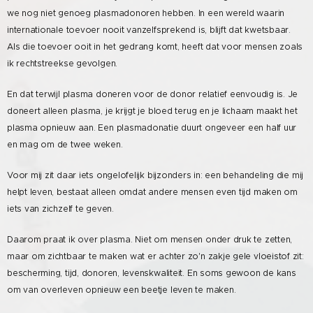
we nog niet genoeg plasmadonoren hebben. In een wereld waarin
internationale toevoer nooit vanzelfsprekend is, blijft dat kwetsbaar.
Als die toevoer ooit in het gedrang komt, heeft dat voor mensen zoals
ik rechtstreekse gevolgen.
En dat terwijl plasma doneren voor de donor relatief eenvoudig is. Je
doneert alleen plasma, je krijgt je bloed terug en je lichaam maakt het
plasma opnieuw aan. Een plasmadonatie duurt ongeveer een half uur
en mag om de twee weken.
Voor mij zit daar iets ongelofelijk bijzonders in: een behandeling die mij
helpt leven, bestaat alleen omdat andere mensen even tijd maken om
iets van zichzelf te geven.
Daarom praat ik over plasma. Niet om mensen onder druk te zetten,
maar om zichtbaar te maken wat er achter zo'n zakje gele vloeistof zit:
bescherming, tijd, donoren, levenskwaliteit. En soms gewoon de kans
om van overleven opnieuw een beetje leven te maken.